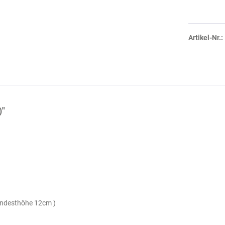
Artikel-Nr.:
)"
Mindesthöhe 12cm )