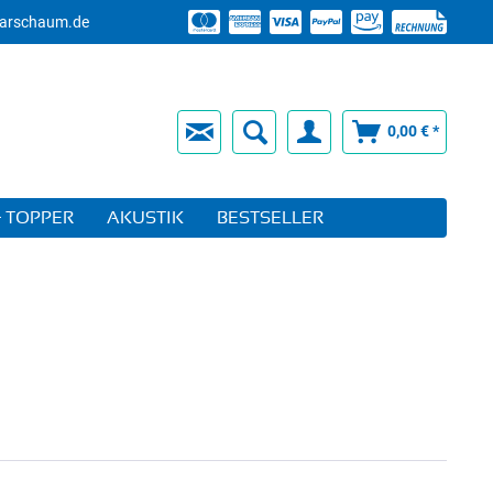
arschaum.de
0,00 € *
 TOPPER
AKUSTIK
BESTSELLER