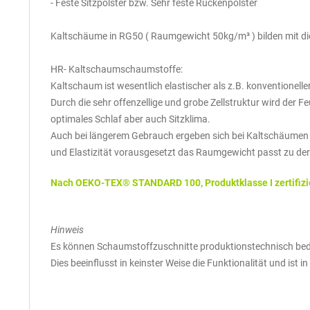
- Feste Sitzpolster bzw. Sehr feste Rückenpolster
Kaltschäume in RG50 ( Raumgewicht 50kg/m³ ) bilden mit d
HR- Kaltschaumschaumstoffe:
Kaltschaum ist wesentlich elastischer als z.B. konventionel
Durch die sehr offenzellige und grobe Zellstruktur wird der F
optimales Schlaf aber auch Sitzklima.
Auch bei längerem Gebrauch ergeben sich bei Kaltschäumen
und Elastizität vorausgesetzt das Raumgewicht passt zu de
Nach OEKO-TEX® STANDARD 100, Produktklasse I zertifizier
Hinweis
Es können Schaumstoffzuschnitte produktionstechnisch bedi
Dies beeinflusst in keinster Weise die Funktionalität und ist 