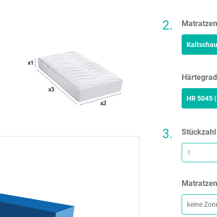
Matratze
Härtegra
Stückzah
Matratze