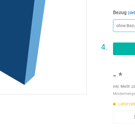
Bezug
det
-
*
inkl. MwSt.
zz
Mindermengen
Lieferzei