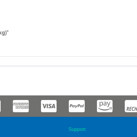
kg)"
Support