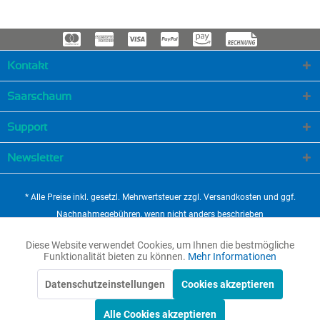
Kontakt
Saarschaum
Support
Newsletter
* Alle Preise inkl. gesetzl. Mehrwertsteuer zzgl.
Versandkosten
und ggf.
Nachnahmegebühren, wenn nicht anders beschrieben
Cookie-Einstellungen
Newsletter
Anfahrt
Diese Website verwendet Cookies, um Ihnen die bestmögliche
Aktiv
Funktionale
Funktionalität bieten zu können.
Mehr Informationen
Versandkosten, Lieferung
Widerrufsbelehrung & Widerrufsformular
Über uns – Ihre Experten für Schaumstoffe seit über 30 Jahren
Datenschutzeinstellungen
Cookies akzeptieren
Aktiv
Marketing
Zahlung
AGB & Kundeninformationen
Händlerregistrierung
Alle Cookies akzeptieren