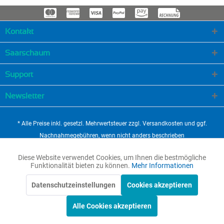
Kontakt
Saarschaum
Support
Newsletter
* Alle Preise inkl. gesetzl. Mehrwertsteuer zzgl.
Versandkosten
und ggf.
Nachnahmegebühren, wenn nicht anders beschrieben
Cookie-Einstellungen
Newsletter
Anfahrt
Diese Website verwendet Cookies, um Ihnen die bestmögliche
Aktiv
Funktionale
Funktionalität bieten zu können.
Mehr Informationen
Versandkosten, Lieferung
Widerrufsbelehrung & Widerrufsformular
Über uns – Ihre Experten für Schaumstoffe seit über 30 Jahren
Datenschutzeinstellungen
Cookies akzeptieren
Aktiv
Marketing
Zahlung
AGB & Kundeninformationen
Händlerregistrierung
Alle Cookies akzeptieren
Datenschutzerklärung
Download
Impressum
Tipps und Tricks
Aktiv
Tracking