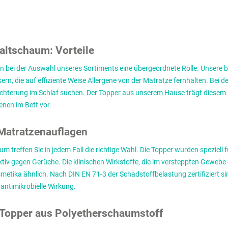
altschaum: Vorteile
den bei der Auswahl unseres Sortiments eine übergeordnete Rolle. Unsere
 die auf effiziente Weise Allergene von der Matratze fernhalten. Bei de
eichterung im Schlaf suchen. Der Topper aus unserem Hause trägt diesem
nen im Bett vor.
Matratzenauflagen
reffen Sie in jedem Fall die richtige Wahl. Die Topper wurden speziell f
ktiv gegen Gerüche. Die klinischen Wirkstoffe, die im versteppten Gewebe
smetika ähnlich. Nach DIN EN 71-3 der Schadstoffbelastung zertifiziert 
antimikrobielle Wirkung.
 Topper aus Polyetherschaumstoff