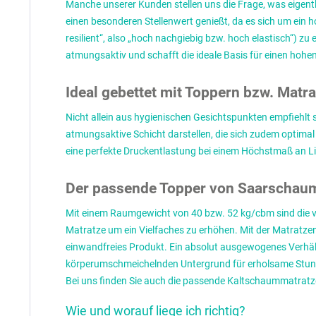
Manche unserer Kunden stellen uns die Frage, was eigen
einen besonderen Stellenwert genießt, da es sich um ein 
resilient“, also „hoch nachgiebig bzw. hoch elastisch“) z
atmungsaktiv und schafft die ideale Basis für einen hohen
Ideal gebettet mit Toppern bzw. Mat
Nicht allein aus hygienischen Gesichtspunkten empfiehlt 
atmungsaktive Schicht darstellen, die sich zudem optima
eine perfekte Druckentlastung bei einem Höchstmaß an L
Der passende Topper von Saarschaum
Mit einem Raumgewicht von 40 bzw. 52 kg/cbm sind die vo
Matratze um ein Vielfaches zu erhöhen. Mit der Matratze
einwandfreies Produkt. Ein absolut ausgewogenes Verhäl
körperumschmeichelnden Untergrund für erholsame Stunden
Bei uns finden Sie auch die passende Kaltschaummatratze
Wie und worauf liege ich richtig?