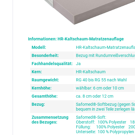
Informationen: HR-Kaltschaum-Matratzenauflage
Modell:
HR-Kaltschaum-Matratzenaufl
Besonderheit:
Bezug mit Rundumreißverschlus
Fachhandelsqualität:
Ja
Kern:
HR-Kaltschaum
Raumgewicht:
RG 40 bis RG 55 nach Wahl
Kernhöhe:
wählbar: 6 cm oder 10 cm
Gesamthöhe:
ca. 8 cm oder 12 cm
Bezug:
Safomed®-Softbezug (gegen Sch
bequem in zwei Teile zerlegen lä
Zusammensetzung
Safomed®-Soft:
des Bezuges:
Oberstoff: 100% Polyester 18
Füllung: 100% Polyester 200
Unterseite: 100 % Polypropyle