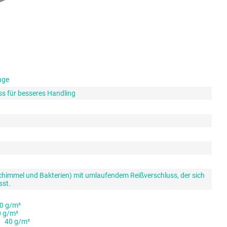
age
s für besseres Handling
immel und Bakterien) mit umlaufendem Reißverschluss, der sich
sst.
0 g/m²
 g/m²
n 40 g/m²