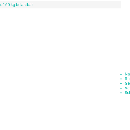
a. 160 kg belastbar
Na
Rü
Ge
Ve
Sc