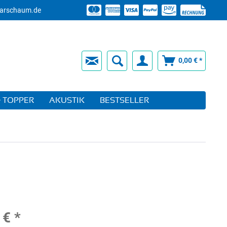
arschaum.de
0,00 € *
 TOPPER
AKUSTIK
BESTSELLER
 € *