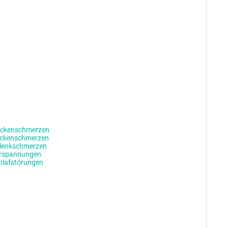
ckenschmerzen
ckenschmerzen
lenkschmerzen
rspannungen
hlafstörungen