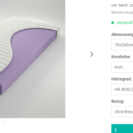
inkl. MwSt.
zz
Mindermengen
versandfe
Abmessung
Kernhöhe:
Härtegrad:
Bezug: