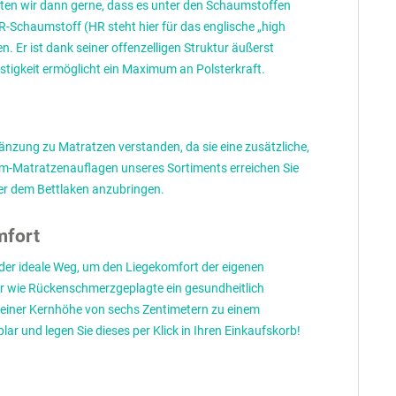
ten wir dann gerne, dass es unter den Schaumstoffen
R-Schaumstoff (HR steht hier für das englische „high
. Er ist dank seiner offenzelligen Struktur äußerst
estigkeit ermöglicht ein Maximum an Polsterkraft.
änzung zu Matratzen verstanden, da sie eine zusätzliche,
um-Matratzenauflagen unseres Sortiments erreichen Sie
er dem Bettlaken anzubringen.
mfort
der ideale Weg, um den Liegekomfort der eigenen
er wie Rückenschmerzgeplagte ein gesundheitlich
 einer Kernhöhe von sechs Zentimetern zu einem
und legen Sie dieses per Klick in Ihren Einkaufskorb!